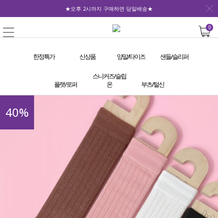
★오후 2시까지 구매하면 당일배송★
0
한정특가
신상품
양말/타이즈
샌들/슬리퍼
스니커즈/슬립
플랫/로퍼
온
부츠/털신
40
%