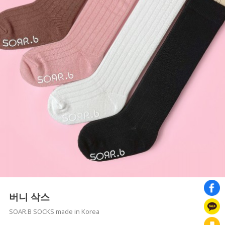
버니 삭스
SOAR.B SOCKS made in Korea