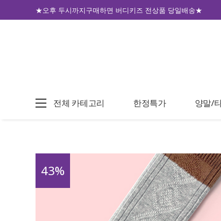
★오후 두시까지구매하면 버디키즈 전상품 당일배송★
전체 카테고리
한정특가
양말/
43
%