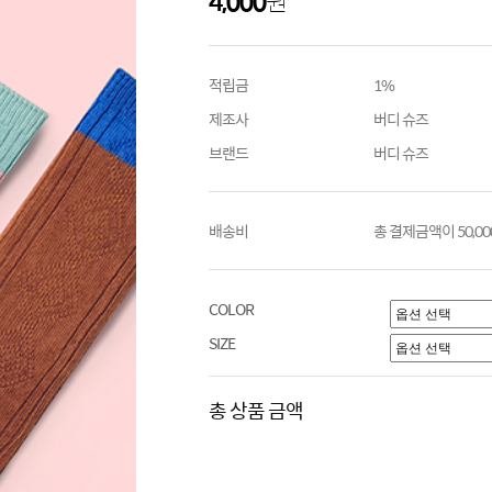
4,000
원
적립금
1%
제조사
버디 슈즈
브랜드
버디 슈즈
배송비
총 결제금액이 50,0
COLOR
SIZE
총 상품 금액