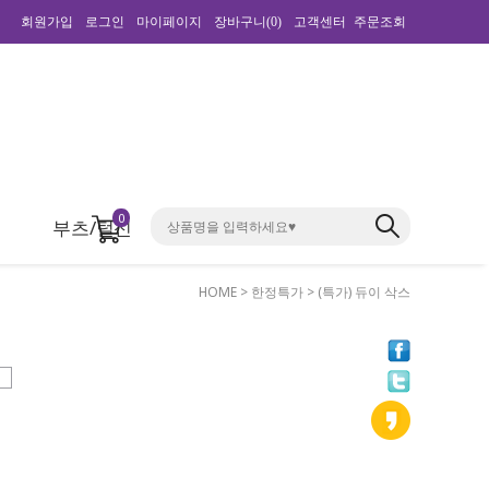
회원가입
로그인
마이페이지
장바구니(
0
)
고객센터
주문조회
0
부츠/털신
HOME
>
한정특가
> (특가) 듀이 삭스