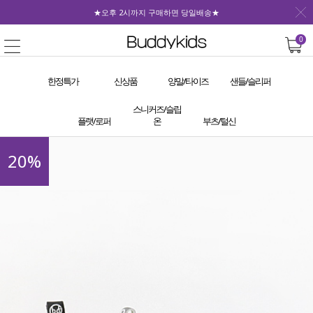
★오후 2시까지 구매하면 당일배송★
0
한정특가
신상품
양말/타이즈
샌들/슬리퍼
스니커즈/슬립
플랫/로퍼
온
부츠/털신
20
%