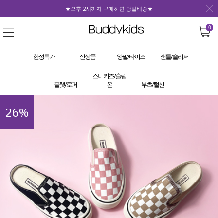
★오후 2시까지 구매하면 당일배송★
0
한정특가
신상품
양말/타이즈
샌들/슬리퍼
스니커즈/슬립
플랫/로퍼
온
부츠/털신
26
%