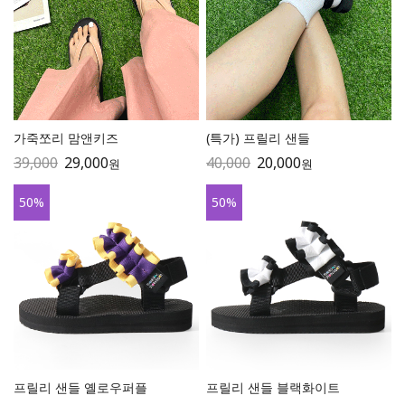
가죽쪼리 맘앤키즈
(특가) 프릴리 샌들
39,000
29,000
40,000
20,000
원
원
50
%
50
%
프릴리 샌들 옐로우퍼플
프릴리 샌들 블랙화이트