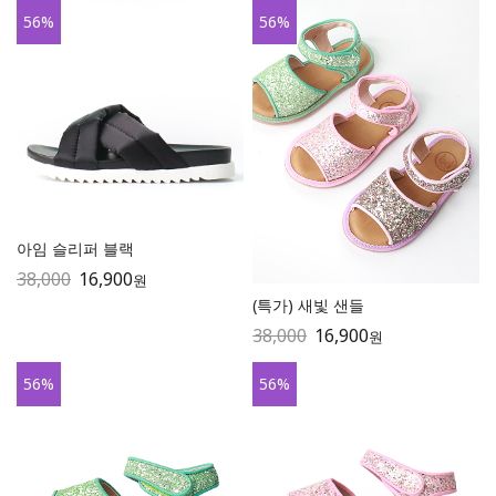
56
%
56
%
아임 슬리퍼 블랙
38,000
16,900
원
(특가) 새빛 샌들
38,000
16,900
원
56
%
56
%