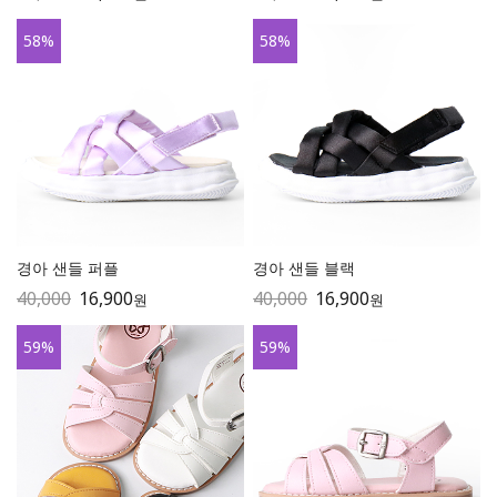
58
%
58
%
경아 샌들 퍼플
경아 샌들 블랙
40,000
16,900
40,000
16,900
원
원
59
%
59
%