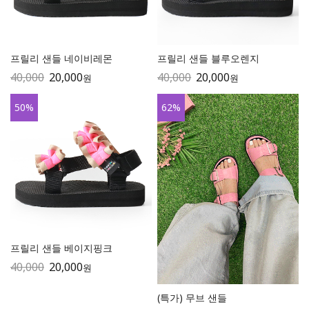
프릴리 샌들 네이비레몬
프릴리 샌들 블루오렌지
40,000
20,000
40,000
20,000
원
원
50
%
62
%
프릴리 샌들 베이지핑크
40,000
20,000
원
(특가) 무브 샌들