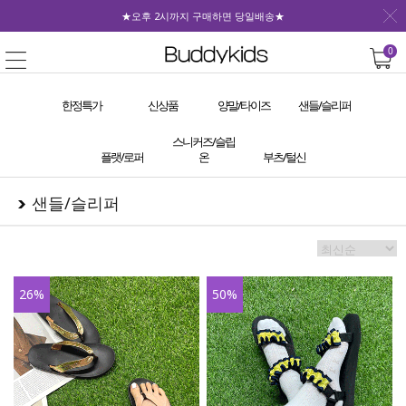
★오후 2시까지 구매하면 당일배송★
0
한정특가
신상품
양말/타이즈
샌들/슬리퍼
스니커즈/슬립
플랫/로퍼
온
부츠/털신
샌들/슬리퍼
26
%
50
%