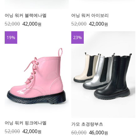
어닝 워커 블랙에나멜
어닝 워커 아이보리
52,000
42,000
52,000
42,000
원
원
19
%
23
%
어닝 워커 핑크에나멜
가모 초경량부츠
52,000
42,000
원
60,000
46,000
원