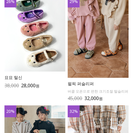
26
%
29
%
묘묘 털신
펄픽 퍼슬리퍼
38,000
28,000
원
버클 오픈으로 편한 크기조절 털슬리퍼
45,000
32,000
원
20
%
32
%