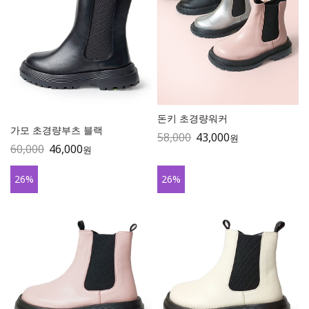
돈키 초경량워커
가모 초경량부츠 블랙
58,000
43,000
원
60,000
46,000
원
26
%
26
%