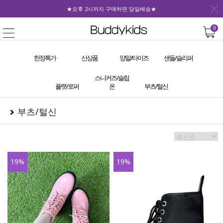
★오후 2시까지 구매하면 당일배송★
0
한정특가
신상품
양말/타이즈
샌들/슬리퍼
스니커즈/슬립
플랫/로퍼
온
부츠/털신
부츠/털신
19
%
19
%