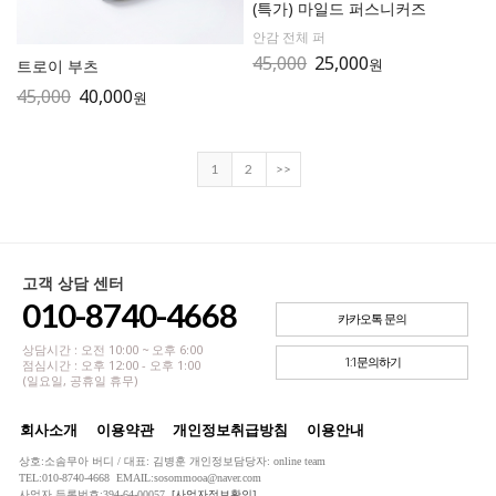
(특가) 마일드 퍼스니커즈
안감 전체 퍼
45,000
25,000
원
트로이 부츠
45,000
40,000
원
1
2
>>
고객 상담 센터
010-8740-4668
카카오톡 문의
상담시간 : 오전 10:00 ~ 오후 6:00
1:1문의하기
점심시간 : 오후 12:00 - 오후 1:00
(일요일, 공휴일 휴무)
회사소개
이용약관
개인정보취급방침
이용안내
상호:소솜무아 버디 / 대표: 김병훈 개인정보담당자: online team
TEL:010-8740-4668 EMAIL:sosommooa@naver.com
사업자 등록번호:394-64-00057
[사업자정보확인]