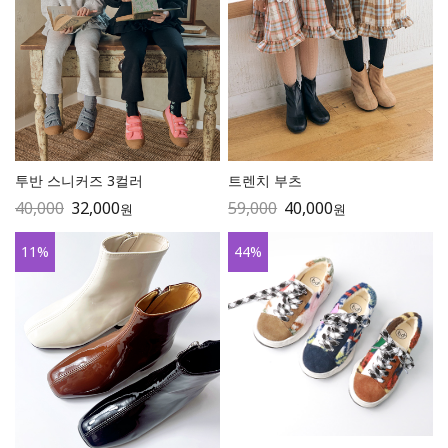
투반 스니커즈 3컬러
트렌치 부츠
40,000
32,000
59,000
40,000
원
원
11
%
44
%