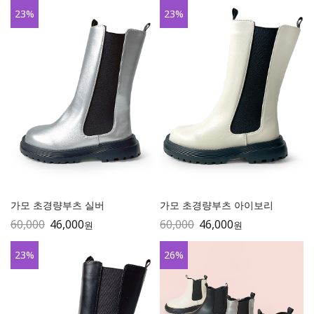
23
%
23
%
가모 초경량부츠 실버
가모 초경량부츠 아이보리
60,000
46,000
60,000
46,000
원
원
23
%
26
%