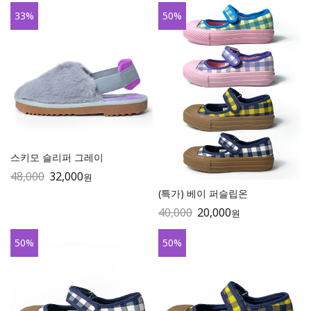
33
%
50
%
스키모 슬리퍼 그레이
48,000
32,000
원
(특가) 베이 퍼슬립온
40,000
20,000
원
50
%
50
%